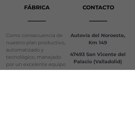
FÁBRICA
CONTACTO
Como consecuencia de
Autovía del Noroeste,
nuestro plan productivo,
Km 149
automatizado y
47493 San Vicente del
tecnológico, manejado
Palacio (Valladolid)
por un excelente equipo
humano, adaptamos
983 825 211
nuestros procesos de
jj@jjcocinas.com
fabricación a la demanda.
Garantizando en todo
momento el
cumplimiento en los
plazos de entrega
comprometidos con
nuestro distribuidor.